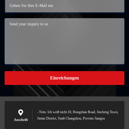
Einreichungen
- Nein. Ich weiß nicht.10, Hongshan Road, Jincheng Town,
Jintan District, Stadt Changzhou, Provinz Jiangsu
Anschrift