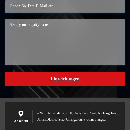
Einreichungen
- Nein. Ich weiß nicht.10, Hongshan Road, Jincheng Town,
Jintan District, Stadt Changzhou, Provinz Jiangsu
Anschrift