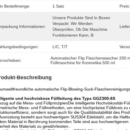
in Bestellmenge:
1 Satz
Preis:
Unsere Produkte Sind In Boxen 
Verpackt. Wir Werden 
erpackung Informationen:
Liefer
Überprüfen, Ob Die Maschine 
Funktionieren Kann, B
ahlungsbedingungen:
L/C, T/T
Verso
Automatischer Flip Flaschenwascher 200 m
ervorheben:
Füllmaschine für Kosmetika 500 ml
rodukt-Beschreibung
umweltfreundliche automatische Flip-Blowing-Suck-Flaschenreinigun
elligente und hochviskose Füllleitung des Typs GGZ300-6S
ezug auf die Mess- und FüllprinzipienDie intelligente Hochviskosität
metrische Mess- und Füllmethoden, um eine hochpräzise Fülldosis zu e
uktionseffizienz, sondern sorgt auch für die Qualitätsstabilität des Prod
Ausrüstung besteht aus hochwertigem SUS304 Edelstahl, um die Haltbar
dem Material in Berührung kommenden Teile sind aus hochwertigerem S
erheit des Materials zu gewährleisten..