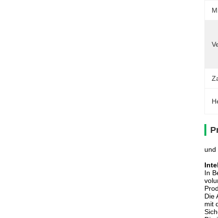
M
V
Z
H
P
und 
Int
In B
volu
Prod
Die 
mit 
Sich