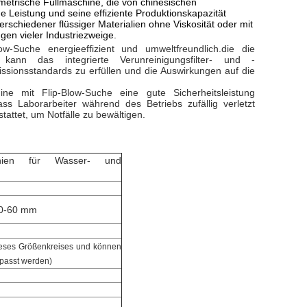
umetrische Füllmaschine, die von chinesischen
 Leistung und seine effiziente Produktionskapazität
erschiedener flüssiger Materialien ohne Viskosität oder mit
ngen vieler Industriezweige.
-Suche energieeffizient und umweltfreundlich.die die
kann das integrierte Verunreinigungsfilter- und -
ssionsstandards zu erfüllen und die Auswirkungen auf die
e mit Flip-Blow-Suche eine gute Sicherheitsleistung
ss Laborarbeiter während des Betriebs zufällig verletzt
tattet, um Notfälle zu bewältigen.
inien für Wasser- und
20-60 mm
ieses Größenkreises und können
passt werden)