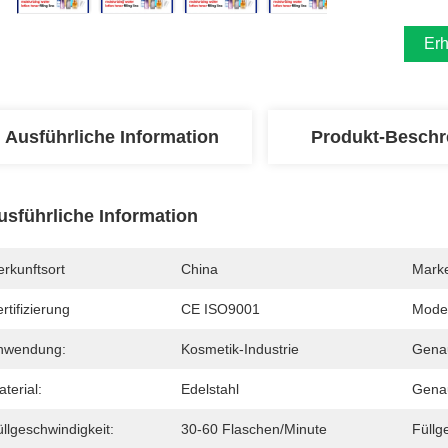
Erh
Ausführliche Information
Produkt-Beschr
usführliche Information
rkunftsort
China
Mark
rtifizierung
CE ISO9001
Mode
nwendung:
Kosmetik-Industrie
Genau
terial:
Edelstahl
Genau
llgeschwindigkeit:
30-60 Flaschen/Minute
Füllg