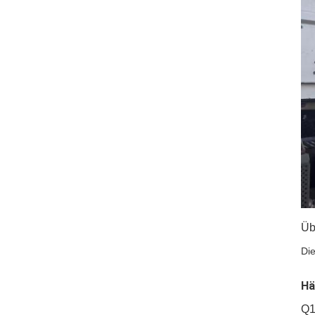
Üb
Die
Hä
Q1