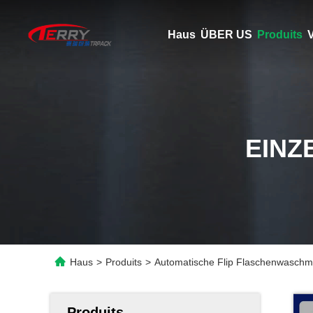
Haus
ÜBER US
Produits
V
EINZ
Haus
>
Produits
>
Automatische Flip Flaschenwaschm
Produits