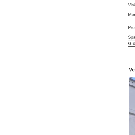
Vis
Mes
Pro
Sp
Grö
Ve