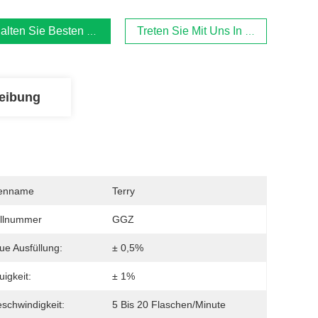
alten Sie Besten Preis
Treten Sie Mit Uns In Verbindung
eibung
enname
Terry
llnummer
GGZ
e Ausfüllung:
± 0,5%
igkeit:
± 1%
eschwindigkeit:
5 Bis 20 Flaschen/Minute