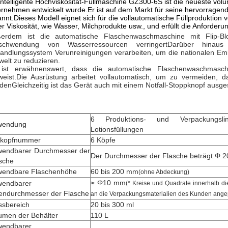
intelligente Hochviskosität-Füllmaschine GZ300-6S ist die neueste vol
rnehmen entwickelt wurde.Er ist auf dem Markt für seine hervorragende
nnt.Dieses Modell eignet sich für die vollautomatische Füllproduktion v
r Viskosität, wie Wasser, Milchprodukte usw., und erfüllt die Anforderu
erdem ist die automatische Flaschenwaschmaschine mit Flip-Blow
schwendung von Wasserressourcen verringertDarüber hinaus 
andlungssystem Verunreinigungen verarbeiten, um die nationalen Emi
elt zu reduzieren.
ist erwähnenswert, dass die automatische Flaschenwaschmaschin
weist.Die Ausrüstung arbeitet vollautomatisch, um zu vermeiden, da
denGleichzeitig ist das Gerät auch mit einem Notfall-Stoppknopf ausges
6 Produktions- und Verpackungsl
wendung
Lotionsfüllungen
lkopfnummer
6 Köpfe
endbarer Durchmesser der
Der Durchmesser der Flasche beträgt Φ 
sche
endbare Flaschenhöhe
60 bis 200 mm
(ohne Abdeckung)
≥ Φ10 mm
wendbarer
(* Kreise und Quadrate innerhalb d
endurchmesser der Flasche
an die Verpackungsmaterialien des Kunden ange
sbereich
20 bis 300 ml
umen der Behälter
110 L
wendbarer