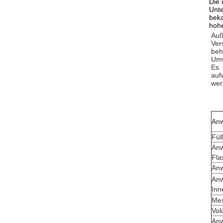
Die 
Unte
beka
hohe
Auß
Ver
beh
Umw
Es 
auf
wer
An
Fül
Anw
Fla
Anw
An
Inn
Mes
Vol
An