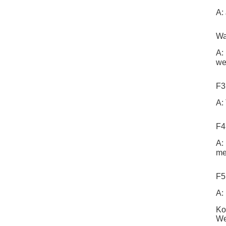
A:
Wa
A:
we
F3
A:
F4
A:
me
F5
A:
Ko
We