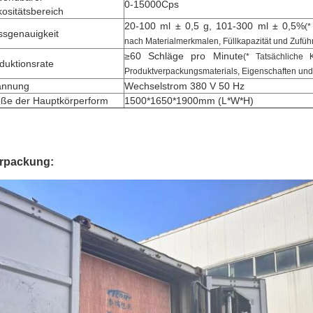
0-15000Cps
kositätsbereich
20-100 ml ± 0,5 g, 101-300 ml ± 0,5%
(*
sgenauigkeit
nach Materialmerkmalen, Füllkapazität und Zufüh
≥
60 Schläge pro Minute
(* Tatsächliche
duktionsrate
Produktverpackungsmaterials, Eigenschaften un
annung
Wechselstrom 380 V 50 Hz
ße der Hauptkörperform
1500*1650*1900mm (L*W*H)
rpackung: