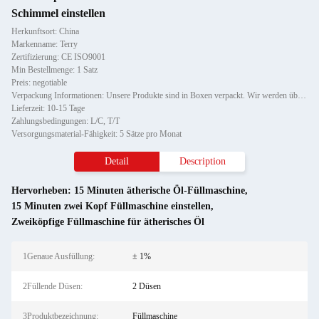
Schimmel einstellen
Herkunftsort: China
Markenname: Terry
Zertifizierung: CE ISO9001
Min Bestellmenge: 1 Satz
Preis: negotiable
Verpackung Informationen: Unsere Produkte sind in Boxen verpackt. Wir werden überprüfen, ob die Maschine funktionieren kann, b
Lieferzeit: 10-15 Tage
Zahlungsbedingungen: L/C, T/T
Versorgungsmaterial-Fähigkeit: 5 Sätze pro Monat
Detail
Description
Hervorheben:
15 Minuten ätherische Öl-Füllmaschine
,
15 Minuten zwei Kopf Füllmaschine einstellen
,
Zweiköpfige Füllmaschine für ätherisches Öl
1Genaue Ausfüllung:
± 1%
2Füllende Düsen:
2 Düsen
3Produktbezeichnung:
Füllmaschine