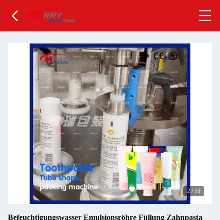
2
/
16
Befeuchtigungswasser Emulsionsröhre Füllung Zahnpasta