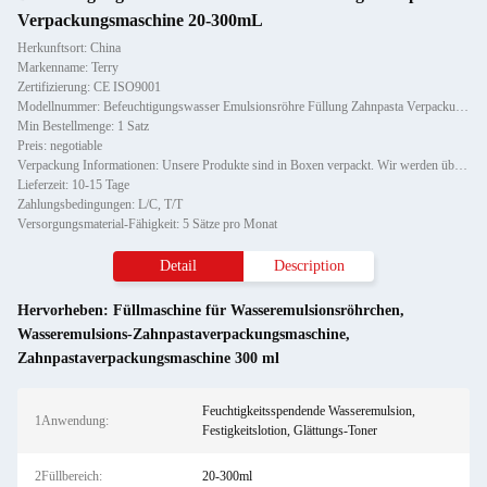
Verpackungsmaschine 20-300mL
Herkunftsort: China
Markenname: Terry
Zertifizierung: CE ISO9001
Modellnummer: Befeuchtigungswasser Emulsionsröhre Füllung Zahnpasta Verpackungsmaschine 20-300mL
Min Bestellmenge: 1 Satz
Preis: negotiable
Verpackung Informationen: Unsere Produkte sind in Boxen verpackt. Wir werden überprüfen, ob die Maschine funktionieren kann, b
Lieferzeit: 10-15 Tage
Zahlungsbedingungen: L/C, T/T
Versorgungsmaterial-Fähigkeit: 5 Sätze pro Monat
Detail
Description
Hervorheben:
Füllmaschine für Wasseremulsionsröhrchen
,
Wasseremulsions-Zahnpastaverpackungsmaschine
,
Zahnpastaverpackungsmaschine 300 ml
Feuchtigkeitsspendende Wasseremulsion,
1Anwendung:
Festigkeitslotion, Glättungs-Toner
2Füllbereich:
20-300ml