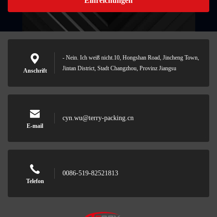
Einreichungen
- Nein. Ich weiß nicht.10, Hongshan Road, Jincheng Town,
Jintan District, Stadt Changzhou, Provinz Jiangsu
Anschrift
cyn.wu@terry-packing.cn
E-mail
0086-519-82521813
Telefon