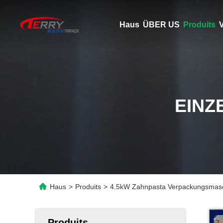
Haus
ÜBER US
Produits
V
EINZ
Haus
>
Produits
>
4.5kW Zahnpasta Verpackungsmasch
Produits