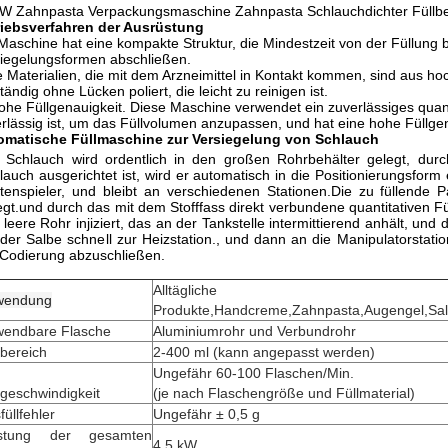
W Zahnpasta Verpackungsmaschine Zahnpasta Schlauchdichter Füllbe
riebsverfahren der Ausrüstung
Maschine hat eine kompakte Struktur, die Mindestzeit von der Füllung
iegelungsformen abschließen.
e Materialien, die mit dem Arzneimittel in Kontakt kommen, sind aus h
ständig ohne Lücken poliert, die leicht zu reinigen ist.
ohe Füllgenauigkeit. Diese Maschine verwendet ein zuverlässiges quant
rlässig ist, um das Füllvolumen anzupassen, und hat eine hohe Füllgen
omatische Füllmaschine zur Versiegelung von Schlauch
 Schlauch wird ordentlich in den großen Rohrbehälter gelegt, dur
lauch ausgerichtet ist, wird er automatisch in die Positionierungsform
ttenspieler, und bleibt an verschiedenen Stationen.Die zu füllende P
egt.und durch das mit dem Stofffass direkt verbundene quantitativen Fü
 leere Rohr injiziert, das an der Tankstelle intermittierend anhält, und
 der Salbe schnell zur Heizstation., und dann an die Manipulatorstati
 Codierung abzuschließen.
Alltägliche c
wendung
Produkte,Handcreme,Zahnpasta,Augengel,Sa
endbare Flasche
Aluminiumrohr und Verbundrohr
lbereich
2-400 ml (kann angepasst werden)
Ungefähr 60-100 Flaschen/Min.
lgeschwindigkeit
(je nach Flaschengröße und Füllmaterial)
füllfehler
Ungefähr ± 0,5 g
istung der gesamten
4.5 kW