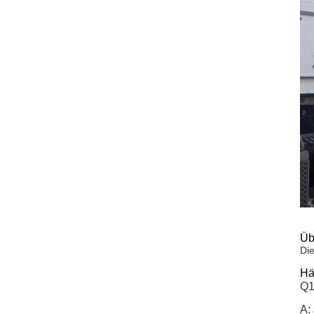
Üb
Die
Hä
Q1
A: