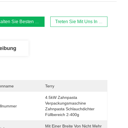
alten Sie Besten Preis
Treten Sie Mit Uns In Verbindung
eibung
enname
Terry
4.5kW Zahnpasta 
Verpackungsmaschine 
llnummer
Zahnpasta Schlauchdichter 
Füllbereich 2-400g
Mit Einer Breite Von Nicht Mehr 