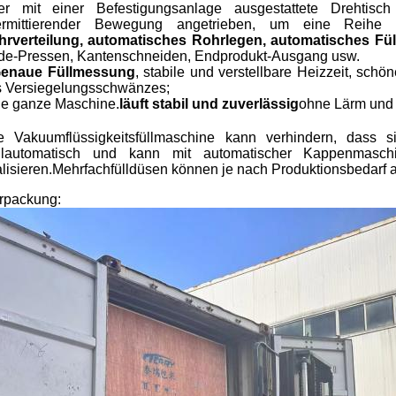
er mit einer Befestigungsanlage ausgestattete Drehtis
termittierender Bewegung angetrieben, um eine Reihe 
hrverteilung, automatisches Rohrlegen, automatisches Fül
e-Pressen, Kantenschneiden, Endprodukt-Ausgang usw.
enaue Füllmessung
, stabile und verstellbare Heizzeit, sch
 Versiegelungsschwänzes;
e ganze Maschine.
läuft stabil und zuverlässig
ohne Lärm und
e Vakuumflüssigkeitsfüllmaschine kann verhindern, dass si
llautomatisch und kann mit automatischer Kappenmaschi
alisieren.Mehrfachfülldüsen können je nach Produktionsbedarf
rpackung: