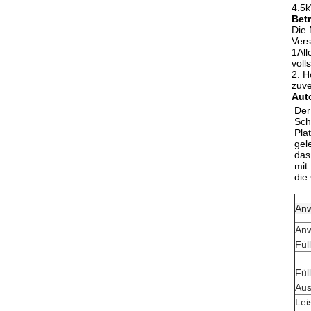
4.5k
Bet
Die 
Vers
1All
voll
2. H
zuve
Aut
Der
Sch
Pla
gel
das
mit
die
An
Anw
Fül
Fül
Aus
Le