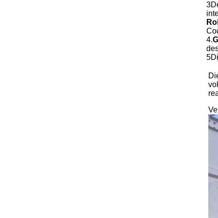
3D
in
Ro
Cod
4.
G
des
5Di
Di
vo
re
Ve