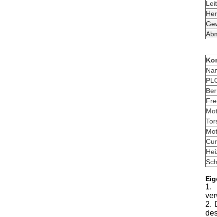
Lei
Her
Gew
Ab
Kon
Na
PL
Ber
Fre
Mot
Tor
Mot
Cur
Hei
Sch
Eig
1.
ver
2. 
des