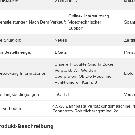
llbereich:
2 Bis 400 G
Mater
Online-Unterstützung, 
ienstleistungen Nach Dem Verkauf:
Videotechnischer 
Span
Support
e Situation:
Neues
Zertif
in Bestellmenge:
1 Satz
Preis:
Unsere Produkte Sind In Boxen 
Verpackt. Wir Werden 
erpackung Informationen:
Liefer
Überprüfen, Ob Die Maschine 
Funktionieren Kann, B
ahlungsbedingungen:
L/C, T/T
Verso
4.5kW Zahnpasta Verpackungsmaschine
, 
ervorheben:
Zahnpasta-Rohrdichtungsmittel 2g
rodukt-Beschreibung