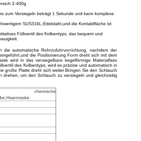
reich 2-400g
 bis zum Versiegeln beträgt 1 Sekunde und kann komplexe
ochwertigem SUS316L-Edelstahl,und die Kontaktfläche ist
itatives Füllventil des Kolbentyps, das bequem und
auigkeit.
ch die automatische Rohrzufuhrvorrichtung, nachdem der
 eingeführt,und die Positionierung Form dreht sich mit dem
aste wird in das versiegelbare kegelförmige Materialfass
llventil des Kolbentyps, wird es präzise und automatisch in
 die große Platte dreht sich weiter.Bringen Sie den Schlauch
on drehen, um den Schlauch zu versiegeln und gleichzeitig
hemische
lbe,Haarmaske