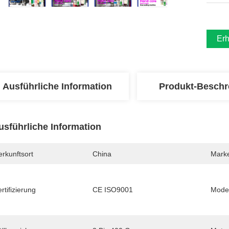
Erh
Ausführliche Information
Produkt-Beschr
usführliche Information
rkunftsort
China
Mark
rtifizierung
CE ISO9001
Mode