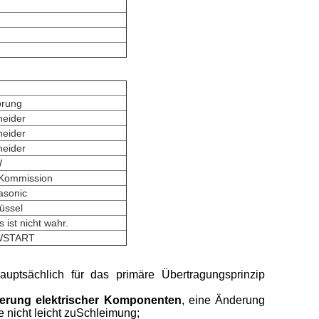
prung
neider
neider
neider
W
 Kommission
asonic
üssel
s ist nicht wahr.
WSTART
uptsächlich für das primäre Übertragungsprinzip
erung elektrischer Komponenten
, eine Änderung
nicht leicht zu
Schleimung
;