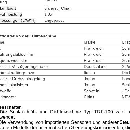
tung
kunftsort
Jiangsu, Chian
ährleistung
1 Jahr
messungen (L*W*H)
angepasst
figuration der Füllmaschine
me
Marke
Urs
C
Frankreich
Sch
ührungsbildschirm
Frankreich
Sch
quenzwechsler
Frankreich
Sch
or mit Verzögerungsmotor
Deutschland
SE
sionskraftbegrenzer
Italien
Die
or zur Drehzahlregelung
Japan
Pan
sor-Lokalisierer
Japan
Schl
zwaffe
Schweiz
- Da
rittmotor
China
NE
enschaften
 Die Schlauchfüll- und Dichtmaschine Typ TRF-100 wird ha
wendet;
Die Verwendung von importierten Sensoren und anderen
Steu
 alten Modells der pneumatischen Steuerungskomponenten, die 