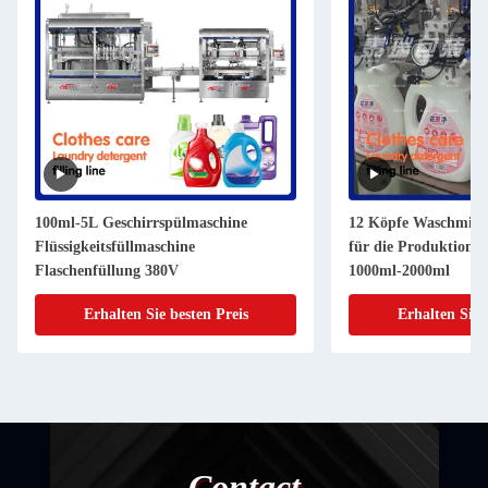
100ml-5L Geschirrspülmaschine
12 Köpfe Waschmitte
Flüssigkeitsfüllmaschine
für die Produktion 
Flaschenfüllung 380V
1000ml-2000ml
Erhalten Sie besten Preis
Erhalten Sie 
Contact