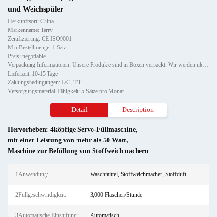
und Weichspüler
Herkunftsort: China
Markenname: Terry
Zertifizierung: CE ISO9001
Min Bestellmenge: 1 Satz
Preis: negotiable
Verpackung Informationen: Unsere Produkte sind in Boxen verpackt. Wir werden überprüfen, ob die Maschine funktionieren kann, b
Lieferzeit: 10-15 Tage
Zahlungsbedingungen: L/C, T/T
Versorgungsmaterial-Fähigkeit: 5 Sätze pro Monat
Detail
Description
Hervorheben:
4köpfige Servo-Füllmaschine
,
mit einer Leistung von mehr als 50 Watt
,
Maschine zur Befüllung von Stoffweichmachern
1Anwendung:
Waschmittel, Stoffweichmacher, Stoffduft
2Füllgeschwindigkeit:
3,000 Flaschen/Stunde
3Automatische Einstufung:
Automatisch