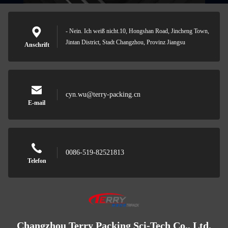
- Nein. Ich weiß nicht.10, Hongshan Road, Jincheng Town,
Jintan District, Stadt Changzhou, Provinz Jiangsu
Anschrift
cyn.wu@terry-packing.cn
E-mail
0086-519-82521813
Telefon
Changzhou Terry Packing Sci-Tech Co., Ltd.