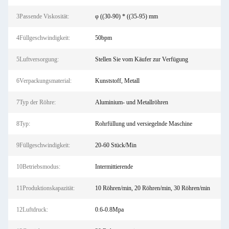
3Passende Viskosität:
φ ((30-90) * ((35-95) mm
4Füllgeschwindigkeit:
50bpm
5Luftversorgung:
Stellen Sie vom Käufer zur Verfügung
6Verpackungsmaterial:
Kunststoff, Metall
7Typ der Röhre:
Aluminium- und Metallröhren
8Typ:
Rohrfüllung und versiegelnde Maschine
9Füllgeschwindigkeit:
20-60 Stück/Min
10Betriebsmodus:
Intermittierende
11Produktionskapazität:
10 Röhren/min, 20 Röhren/min, 30 Röhren/min
12Luftdruck:
0.6-0.8Mpa