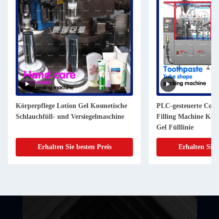
Körperpflege Lotion Gel Kosmetische
PLC-gesteuerte Cos
Schlauchfüll- und Versiegelmaschine
Filling Machine Körp
Gel Fülllinie
Erhalten Sie besten Preis
Erhalten Sie 