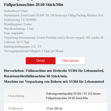
Füllpackmaschine 20-60 Stück/Min
Herkunftsort: China
Markenname: Food Grade SS304 / SS 316 linear type Filling Packing Machine 20-60pcs/Min
Zertifizierung: CE ISO9001
Modellnummer: Frottee
Min Bestellmenge: 1 Satz
Preis: negotiable
Verpackung Informationen: Unsere Produkte sind in Boxen verpackt. Wir werden überprüfen, ob die Maschine funktionieren kann, b
Lieferzeit: 10-15 Tage
Zahlungsbedingungen: L/C, T/T
Versorgungsmaterial-Fähigkeit: 5 Sätze pro Monat
Detail
Description
Hervorheben:
Füllmaschine mit Drehrohr SS304 für Lebensmittel
,
Rotationsröhrefüllmaschine 60 Stück/min
,
Maschine zur Verpackung von Rohren mit SS304 für Lebensmittel
Nahrungsmittelqualität SS304 / SS 316 lineare
1Anwendung:
Füllpackmaschine 20-60 Stück/Min
2Füllbereich:
15 bis 200 ml