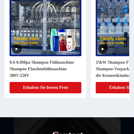
0.6-0.8Mpa Shampoo Füllmaschine
15kW Shampoo-Füll
Shampoo Flaschenfüllmaschine
Shampoo-Verpackung
380V/220V
die Kosmetikindustri
Erhalten Sie besten Preis
Erhalten Sie 