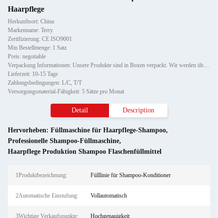
Haarpflege
Herkunftsort: China
Markenname: Terry
Zertifizierung: CE ISO9001
Min Bestellmenge: 1 Satz
Preis: negotiable
Verpackung Informationen: Unsere Produkte sind in Boxen verpackt. Wir werden überprüfen, ob die Maschine funktionieren kann, b
Lieferzeit: 10-15 Tage
Zahlungsbedingungen: L/C, T/T
Versorgungsmaterial-Fähigkeit: 5 Sätze pro Monat
Detail
Description
Hervorheben:
Füllmaschine für Haarpflege-Shampoo
,
Professionelle Shampoo-Füllmaschine
,
Haarpflege Produktion Shampoo Flaschenfüllmittel
1Produktbezeichnung:
Fülllinie für Shampoo-Konditioner
2Automatische Einstufung:
Vollautomatisch
3Wichtige Verkaufspunkte:
Hochgenauigkeit