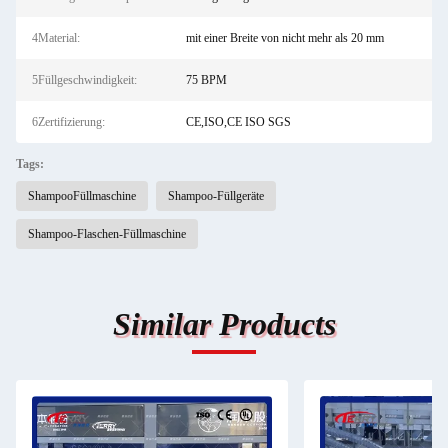
4Material:
mit einer Breite von nicht mehr als 20 mm
5Füllgeschwindigkeit:
75 BPM
6Zertifizierung:
CE,ISO,CE ISO SGS
Tags:
ShampooFüllmaschine
Shampoo-Füllgeräte
Shampoo-Flaschen-Füllmaschine
Similar Products